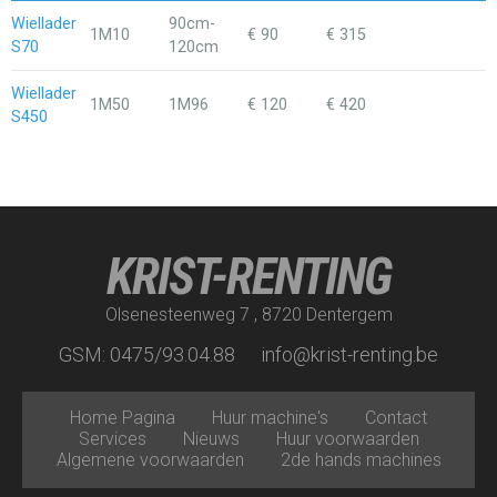
Wiellader
90cm-
1M10
€ 90
€ 315
S70
120cm
Wiellader
1M50
1M96
€ 120
€ 420
S450
KRIST-RENTING
Olsenesteenweg 7 , 8720 Dentergem
GSM: 0475/93.04.88
info@krist-renting.be
Home Pagina
Huur machine's
Contact
Services
Nieuws
Huur voorwaarden
Algemene voorwaarden
2de hands machines