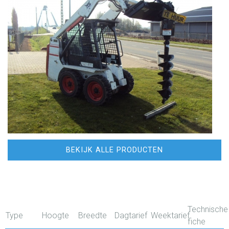
BEKIJK ALLE PRODUCTEN
Technische
Type
Hoogte
Breedte
Dagtarief
Weektarief
fiche