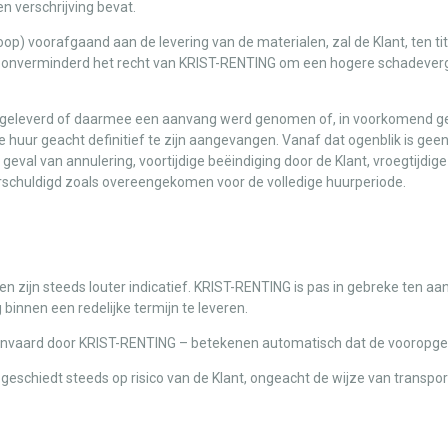
en verschrijving bevat.
oop) voorafgaand aan de levering van de materialen, zal de Klant, ten ti
, onverminderd het recht van KRIST-RENTING om een hogere schadevergo
 geleverd of daarmee een aanvang werd genomen of, in voorkomend gev
de huur geacht definitief te zijn aangevangen. Vanaf dat ogenblik is geen
val van annulering, voortijdige beëindiging door de Klant, vroegtijdig
s verschuldigd zoals overeengekomen voor de volledige huurperiode.
jn steeds louter indicatief. KRIST-RENTING is pas in gebreke ten aanzien
 binnen een redelijke termijn te leveren.
 aanvaard door KRIST-RENTING – betekenen automatisch dat de vooropges
eschiedt steeds op risico van de Klant, ongeacht de wijze van transport