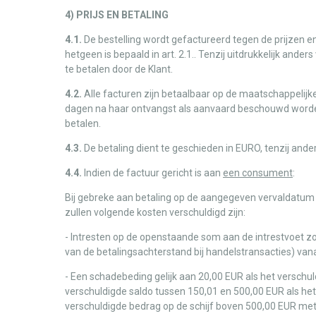
4) PRIJS EN BETALING
4.1.
De bestelling wordt gefactureerd tegen de prijzen e
hetgeen is bepaald in art. 2.1.. Tenzij uitdrukkelijk an
te betalen door de Klant.
4.2.
Alle facturen zijn betaalbaar op de maatschappelijk
dagen na haar ontvangst als aanvaard beschouwd worden. I
betalen.
4.3.
De betaling dient te geschieden in EURO, tenzij ander
4.4.
Indien de factuur gericht is aan
een consument
:
Bij gebreke aan betaling op de aangegeven vervaldatum h
zullen volgende kosten verschuldigd zijn:
- Intresten op de openstaande som aan de intrestvoet zo
van de betalingsachterstand bij handelstransacties) va
- Een schadebeding gelijk aan 20,00 EUR als het verschu
verschuldigde saldo tussen 150,01 en 500,00 EUR als he
verschuldigde bedrag op de schijf boven 500,00 EUR met