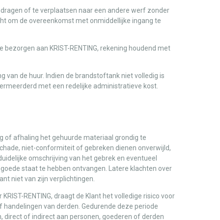
te dragen of te verplaatsen naar een andere werf zonder
cht om de overeenkomst met onmiddellijke ingang te
ug te bezorgen aan KRIST-RENTING, rekening houdend met
 van de huur. Indien de brandstoftank niet volledig is
ermeerderd met een redelijke administratieve kost.
ng of afhaling het gehuurde materiaal grondig te
schade, niet-conformiteit of gebreken dienen onverwijld,
duidelijke omschrijving van het gebrek en eventueel
n goede staat te hebben ontvangen. Latere klachten over
nt niet van zijn verplichtingen.
KRIST-RENTING, draagt de Klant het volledige risico voor
t of handelingen van derden. Gedurende deze periode
an, direct of indirect aan personen, goederen of derden