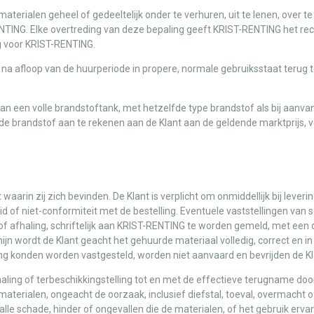
aterialen geheel of gedeeltelijk onder te verhuren, uit te lenen, over 
NTING. Elke overtreding van deze bepaling geeft KRIST-RENTING het re
g voor KRIST-RENTING.
n na afloop van de huurperiode in propere, normale gebruiksstaat ter
van een volle brandstoftank, met hetzelfde type brandstof als bij aanvang
e brandstof aan te rekenen aan de Klant aan de geldende marktprijs, v
aarin zij zich bevinden. De Klant is verplicht om onmiddellijk bij leveri
d of niet-conformiteit met de bestelling. Eventuele vaststellingen van 
g of afhaling, schriftelijk aan KRIST-RENTING te worden gemeld, met een 
ijn wordt de Klant geacht het gehuurde materiaal volledig, correct en i
aling konden worden vastgesteld, worden niet aanvaard en bevrijden de Kla
ing of terbeschikkingstelling tot en met de effectieve terugname door 
 materialen, ongeacht de oorzaak, inclusief diefstal, toeval, overmach
 alle schade, hinder of ongevallen die de materialen, of het gebruik erv