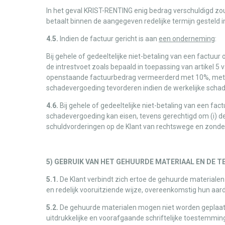
In het geval KRIST-RENTING enig bedrag verschuldigd z
betaalt binnen de aangegeven redelijke termijn gesteld i
4.5.
Indien de factuur gericht is aan
een onderneming
:
Bij gehele of gedeeltelijke niet-betaling van een factuu
de intrestvoet zoals bepaald in toepassing van artikel 5
openstaande factuurbedrag vermeerderd met 10%, met e
schadevergoeding tevorderen indien de werkelijke schade 
4.6.
Bij gehele of gedeeltelijke niet-betaling van een fa
schadevergoeding kan eisen, tevens gerechtigd om (i) de o
schuldvorderingen op de Klant van rechtswege en zonder
5) GEBRUIK VAN HET GEHUURDE MATERIAAL EN DE 
5.1.
De Klant verbindt zich ertoe de gehuurde materiale
en redelijk vooruitziende wijze, overeenkomstig hun aar
5.2.
De gehuurde materialen mogen niet worden geplaatst
uitdrukkelijke en voorafgaande schriftelijke toestemmi