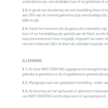
onderdeel ervan, een duidelijke fout of vergetelheid of e
2.3.
In geval van annulering van een bestelling (huur of k
aan 30% van de overeengekomen prijs verschuldigd zijn
blijkt te zijn.
2.4.
Vanaf het moment dat de gehuurde materialen zijn
door of ter beschikking zijn gesteld aan de Klant, wordt 
huurovereenkomst meer mogelijk, ongeacht de reden. In ge
van het materiaal, blijft de Klant de volledige huurprij
3) LEVERING
3.1.
De door KRIST-RENTING opgegeven leveringstermijnen zi
gebreke is gesteld en in de mogelijkheid is gesteld alsnog
3.2.
Wijzigingen aan een geplaatste bestelling - indien
3.3.
De levering van het gehuurde of gekochte materiaal g
van KRIST-RENTING wordt uitgevoerd of georganiseerd.