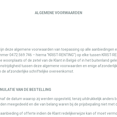
ALGEMENE VOORWAARDEN
zijn deze algemene voorwaarden van toepassing op alle aanbiedingen 
r 0472.569.746 – hierna “KRIST-RENTING”) op elke tussen KRIST-RENT
 woonplaats of de zetel van de Klant in België of in het buitenland gel
tegenstrijdigheid tussen deze algemene voorwaarden en enige afzonderli
 de afzonderlijke schriftelijke overeenkomst.
ULATIE VAN DE BESTELLING
af de datum waarop zij werden opgesteld, tenzij uitdrukkelijk anders bep
erden meegedeeld en die van belang waren bij de prijsbepaling niet met 
nbieding of offerte indien de Klant redelijkerwijze kan of moet verm