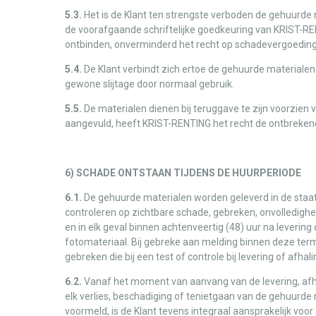
5.3.
Het is de Klant ten strengste verboden de gehuurde m
de voorafgaande schriftelijke goedkeuring van KRIST-RE
ontbinden, onverminderd het recht op schadevergoedin
5.4.
De Klant verbindt zich ertoe de gehuurde materiale
gewone slijtage door normaal gebruik.
5.5.
De materialen dienen bij teruggave te zijn voorzien 
aangevuld, heeft KRIST-RENTING het recht de ontbrekend
6) SCHADE ONTSTAAN TIJDENS DE HUURPERIODE
6.1.
De gehuurde materialen worden geleverd in de staat w
controleren op zichtbare schade, gebreken, onvolledighei
en in elk geval binnen achtenveertig (48) uur na leverin
fotomateriaal. Bij gebreke aan melding binnen deze term
gebreken die bij een test of controle bij levering of afh
6.2.
Vanaf het moment van aanvang van de levering, afhal
elk verlies, beschadiging of tenietgaan van de gehuurde
voormeld, is de Klant tevens integraal aansprakelijk voor