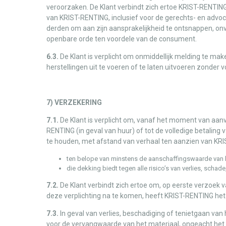
veroorzaken. De Klant verbindt zich ertoe KRIST-RENTING
van KRIST-RENTING, inclusief voor de gerechts- en advo
derden om aan zijn aansprakelijkheid te ontsnappen, on
openbare orde ten voordele van de consument.
6.3.
De Klant is verplicht om onmiddellijk melding te mak
herstellingen uit te voeren of te laten uitvoeren zonde
7) VERZEKERING
7.1.
De Klant is verplicht om, vanaf het moment van aanv
RENTING (in geval van huur) of tot de volledige betaling v
te houden, met afstand van verhaal ten aanzien van KR
ten belope van minstens de aanschaffingswaarde van 
die dekking biedt tegen alle risico’s van verlies, scha
7.2.
De Klant verbindt zich ertoe om, op eerste verzoek 
deze verplichting na te komen, heeft KRIST-RENTING he
7.3.
In geval van verlies, beschadiging of tenietgaan van h
voor de vervangwaarde van het materiaal, ongeacht het b