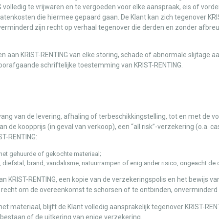
 volledig te vrijwaren en te vergoeden voor elke aanspraak, eis of vord
catenkosten die hiermee gepaard gaan. De Klant kan zich tegenover KR
verminderd zijn recht op verhaal tegenover die derden en zonder afbre
en aan KRIST-RENTING van elke storing, schade of abnormale slijtage aan
r voorafgaande schriftelijke toestemming van KRIST-RENTING.
ang van de levering, afhaling of terbeschikkingstelling, tot en met de 
an de koopprijs (in geval van verkoop), een “all risk”-verzekering (o.a. c
IST-RENTING:
het gehuurde of gekochte materiaal;
de, diefstal, brand, vandalisme, natuurrampen of enig ander risico, ongeacht de
van KRIST-RENTING, een kopie van de verzekeringspolis en het bewijs van
t recht om de overeenkomst te schorsen of te ontbinden, onverminderd
et materiaal, blijft de Klant volledig aansprakelijk tegenover KRIST-RENTI
estaan of de uitkering van enige verzekering.