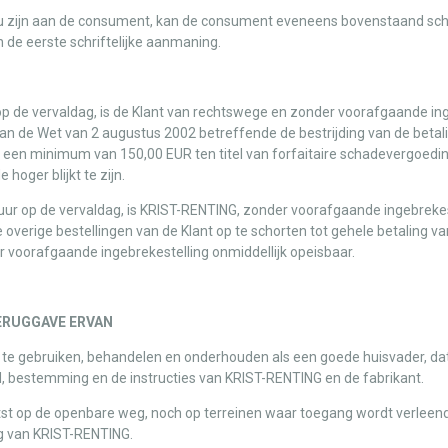
ou zijn aan de consument, kan de consument eveneens bovenstaand scha
n de eerste schriftelijke aanmaning.
r op de vervaldag, is de Klant van rechtswege en zonder voorafgaande in
 van de Wet van 2 augustus 2002 betreffende de bestrijding van de betal
en minimum van 150,00 EUR ten titel van forfaitaire schadevergoedin
hoger blijkt te zijn.
ctuur op de vervaldag, is KRIST-RENTING, zonder voorafgaande ingebrekes
verige bestellingen van de Klant op te schorten tot gehele betaling van 
 voorafgaande ingebrekestelling onmiddellijk opeisbaar.
TERUGGAVE ERVAN
n te gebruiken, behandelen en onderhouden als een goede huisvader, dat
d, bestemming en de instructies van KRIST-RENTING en de fabrikant.
 op de openbare weg, noch op terreinen waar toegang wordt verleend a
ng van KRIST-RENTING.