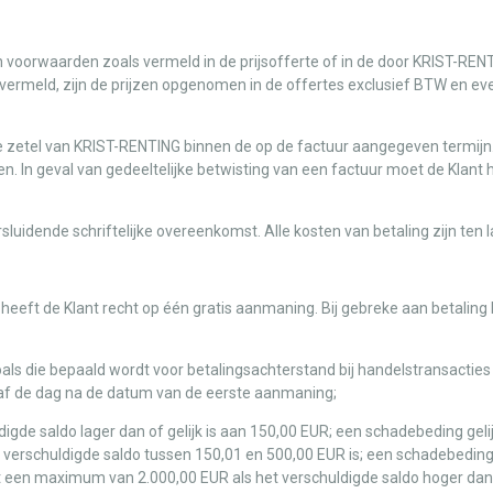
n voorwaarden zoals vermeld in de prijsofferte of in de door KRIST-RE
ders vermeld, zijn de prijzen opgenomen in de offertes exclusief BTW en 
e zetel van KRIST-RENTING binnen de op de factuur aangegeven termijn. 
n geval van gedeeltelijke betwisting van een factuur moet de Klant het 
sluidende schriftelijke overeenkomst. Alle kosten van betaling zijn ten l
eeft de Klant recht op één gratis aanmaning. Bij gebreke aan betaling
als die bepaald wordt voor betalingsachterstand bij handelstransacties 
naf de dag na de datum van de eerste aanmaning;
ldigde saldo lager dan of gelijk is aan 150,00 EUR; een schadebeding g
t verschuldigde saldo tussen 150,01 en 500,00 EUR is; een schadebedin
 een maximum van 2.000,00 EUR als het verschuldigde saldo hoger dan 