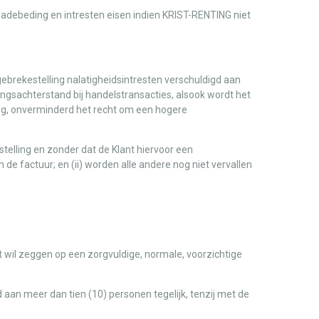
debeding en intresten eisen indien KRIST-RENTING niet
gebrekestelling nalatigheidsintresten verschuldigd aan
ingsachterstand bij handelstransacties, alsook wordt het
g, onverminderd het recht om een hogere
telling en zonder dat de Klant hiervoor een
de factuur; en (ii) worden alle andere nog niet vervallen
 wil zeggen op een zorgvuldige, normale, voorzichtige
an meer dan tien (10) personen tegelijk, tenzij met de