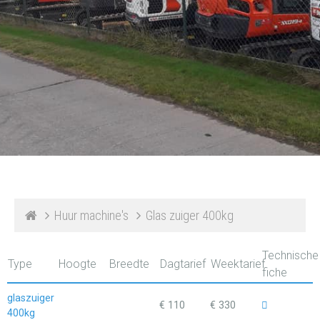
Huur machine's
Glas zuiger 400kg
Technische
Type
Hoogte
Breedte
Dagtarief
Weektarief
fiche
glaszuiger
€ 110
€ 330
400kg