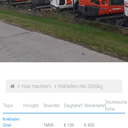
Huur machine's
Knikladers min 2000kg
Technische
Type
Hoogte
Breedte
Dagtarief
Weektarief
fiche
Kniklader
Ghel
1M35
€ 120
€ 420