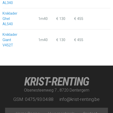
AL340
Kniklader
Ghel
1m40
€ 130
€ 455
AL540
Kniklader
Giant
1m40
€ 130
€ 455
V452T
KRIST-RENTING
Olsenesteenweg 7 , 8720 Dentergem
GSM: 0475/93.04.88
info@krist-renting.be