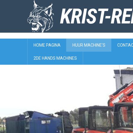
KRIST-R
HOME PAGINA
HUUR MACHINE'S
CONTA
2DE HANDS MACHINES