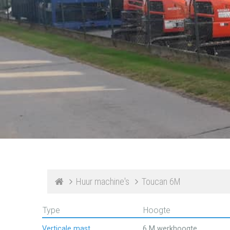
Huur machine's
Toucan 6M
Type
Hoogte
Verticale mast
6 M werkhoogte