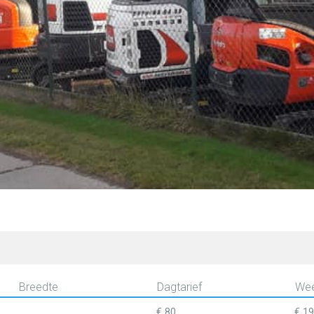
Breedte
Dagtarief
Wee
€ 80
€ 1