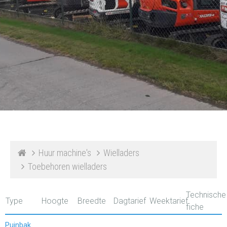
Huur machine's
Wielladers
Toebehoren wielladers
Technische
Type
Hoogte
Breedte
Dagtarief
Weektarief
fiche
Puinbak