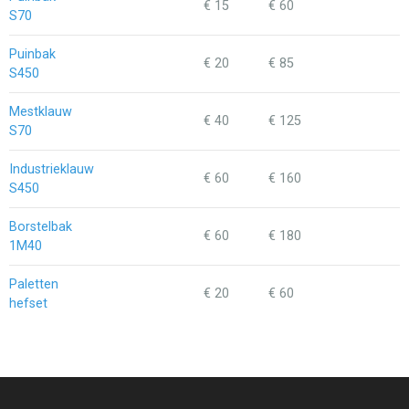
€ 15
€ 60
S70
Puinbak
€ 20
€ 85
S450
Mestklauw
€ 40
€ 125
S70
Industrieklauw
€ 60
€ 160
S450
Borstelbak
€ 60
€ 180
1M40
Paletten
€ 20
€ 60
hefset