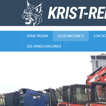
KRIST-R
HOME PAGINA
HUUR MACHINE'S
CONTA
2DE HANDS MACHINES